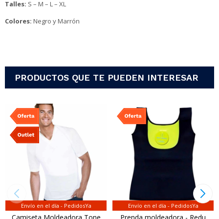
Talles:
S – M – L – XL
Colores:
Negro y Marrón
PRODUCTOS QUE TE PUEDEN INTERESAR
Envío en el día - PedidosYa
Envío en el día - PedidosYa
Camiseta Moldeadora Tone
Prenda moldeadora - Redu