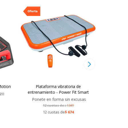
Motion
Plataforma vibratoria de
Power Fit 
entrenamiento - Power Fit Smart
S
rzo
Ponete en forma sin excusas
12
12 cuotas de:
1349
$
12
12 cuotas de
$
674