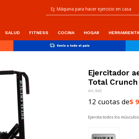
SALUD
FITNESS
COCINA
HOGAR
HERRAMIENT
Ejercitador a
Total Crunch
843
12 cuotas de
$
Ejercita todos los músculo