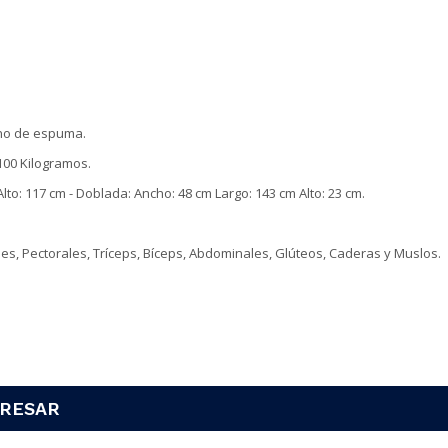
leno de espuma.
100 Kilogramos.
to: 117 cm - Doblada: Ancho: 48 cm Largo: 143 cm Alto: 23 cm.
s, Pectorales, Tríceps, Bíceps, Abdominales, Glúteos, Caderas y Muslos.
ERESAR