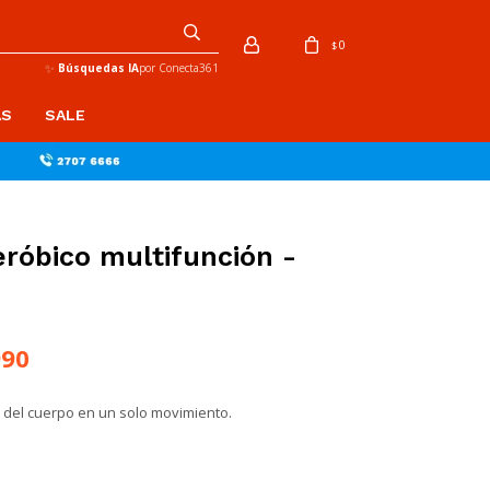
0
$
✨
Búsquedas IA
por Conecta361
AS
SALE
eróbico multifunción -
990
s del cuerpo en un solo movimiento.