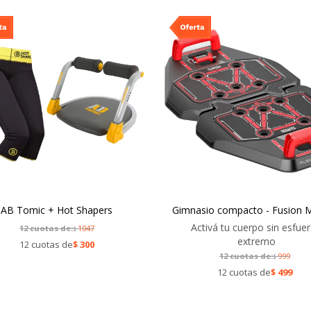
AB Tomic + Hot Shapers
Gimnasio compacto - Fusion 
Activá tu cuerpo sin esfue
12 cuotas de:
1047
$
extremo
12 cuotas de
$
300
12 cuotas de:
999
$
12 cuotas de
$
499