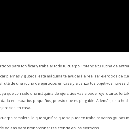
cicios para tonificar y trabajar todo tu cuerpo. Potenciá tu rutina de entr
car piernas y glúteos, esta máquina te ayudará a realizar ejercicios de 
sfrutá de una rutina de ejercicios en casa y alcanza tus objetivos fitness
o, ya que con solo una máquina de ejercicios vas a poder ejercitarte, for
rdarla en espacios pequeños, puesto que es plegable. Además, está hecha 
ejercicios en casa.
cuerpo completo, lo que significa que se pueden trabajar varios grupos 
 de poleas para proporcionar resistencia en los ejercicios.