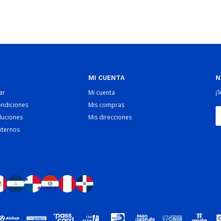
MI CUENTA
N
¡
ar
Mi cuenta
ondiciones
Mis compras
luciones
Mis direcciones
xternos