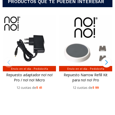
PRODUCTOS QUE TE PUEDEN INTERESAR
Envío en el día - PedidosYa
Envío en el día - PedidosYa
Repuesto adaptador no! no!
Repuesto Narrow Refill Kit
Pro / no! no! Micro
para no! no! Pro
12 cuotas de
$
41
12 cuotas de
$
99