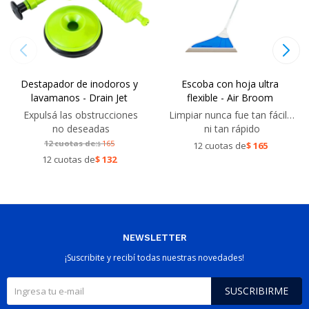
Destapador de inodoros y
Escoba con hoja ultra
lavamanos - Drain Jet
flexible - Air Broom
Expulsá las obstrucciones
Limpiar nunca fue tan fácil…
no deseadas
ni tan rápido
12 cuotas de:
165
$
12 cuotas de
$
165
12 cuotas de
$
132
NEWSLETTER
¡Suscribite y recibí todas nuestras novedades!
SUSCRIBIRME