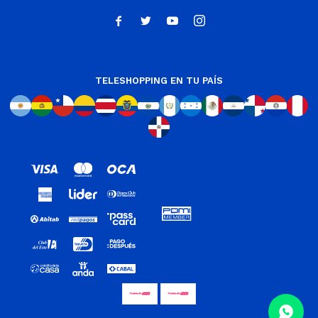




TELESHOPPING EN TU PAÍS