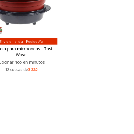
Envío en el día - PedidosYa
ola para microondas - Tasti
Wave
Cocinar rico en minutos
12 cuotas de
$
220