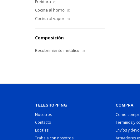
Freidora
(1)
Cocina al horno
(1)
Cocina al vapor
(1)
Composición
Recubrimiento metálico
(1)
TELESHOPPING
COMPRA
Nosotros
Como compr
Contacto
Términos y c
Locales
Envíos y devo
Trabaja con nosotros
Armadores e