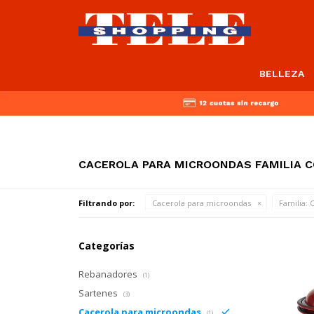
BELLEZA
CACEROLA PARA MICROONDAS FAMILIA C
Filtrando por:
Cacerola para microondas
Familia:
C
Categorías
Rebanadores
(1)
Sartenes
(3)
Cacerola para microondas
(1)