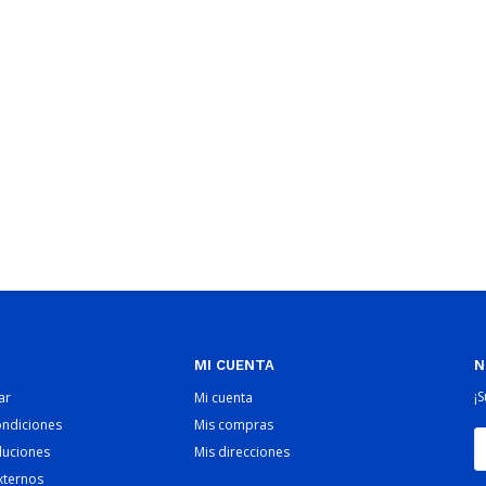
MI CUENTA
N
¡
ar
Mi cuenta
ondiciones
Mis compras
luciones
Mis direcciones
xternos