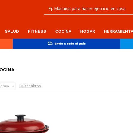
SALUD
FITNESS
COCINA
HOGAR
HERRAMIENT
OCINA
Quitar filtros
ocina