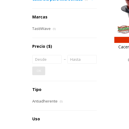
Marcas
TastiWave
(1)
Precio
($)
Cacer
OK
Tipo
Antiadherente
(1)
Uso