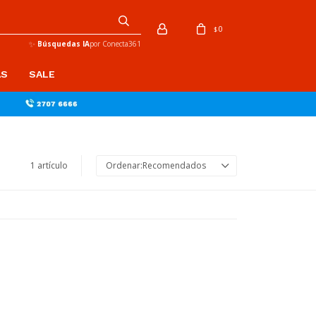
0
$
✨
Búsquedas IA
por Conecta361
AS
SALE
1 artículo
Recomendados