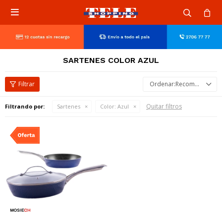

SARTENES COLOR AZUL
Recomendados
Quitar filtros
Filtrando por:
Sartenes
Color:
Azul