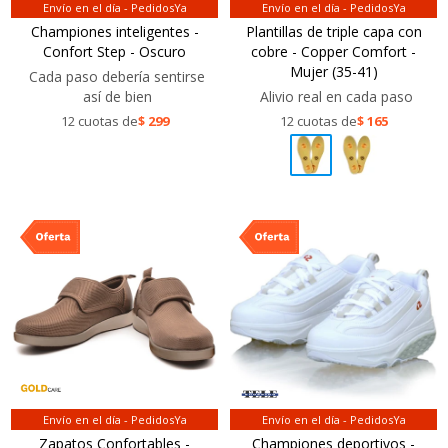
Envío en el día - PedidosYa
Envío en el día - PedidosYa
Championes inteligentes -
Plantillas de triple capa con
Confort Step - Oscuro
cobre - Copper Comfort -
Mujer (35-41)
Cada paso debería sentirse
así de bien
Alivio real en cada paso
12 cuotas de
$
299
12 cuotas de
$
165
Envío en el día - PedidosYa
Envío en el día - PedidosYa
Zapatos Confortables -
Championes deportivos -