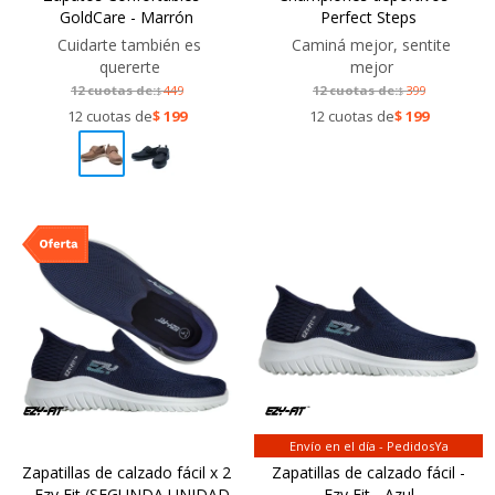
GoldCare - Marrón
Perfect Steps
Cuidarte también es
Caminá mejor, sentite
quererte
mejor
12 cuotas de:
449
12 cuotas de:
399
$
$
12 cuotas de
$
199
12 cuotas de
$
199
Envío en el día - PedidosYa
Zapatillas de calzado fácil x 2
Zapatillas de calzado fácil -
- Ezy Fit (SEGUNDA UNIDAD
Ezy Fit - Azul