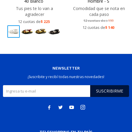
40 Blanco
Hombre - S
Tus pies te lo van a
Comodidad que se nota en
agradecer
cada paso
12 cuotas de:
199
12 cuotas de
$
225
$
12 cuotas de
$
140
NEWSLETTER
¡Suscribite y recibí todas nuestras novedades!
SUSCRIBIRME



