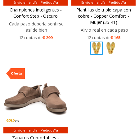
Envío en el día - PedidosYa
Envío en el día - PedidosYa
Championes inteligentes -
Plantillas de triple capa con
Confort Step - Oscuro
cobre - Copper Comfort -
Mujer (35-41)
Cada paso debería sentirse
así de bien
Alivio real en cada paso
12 cuotas de
$
299
12 cuotas de
$
165
Envío en el día - PedidosYa
Zapatos Confortables -