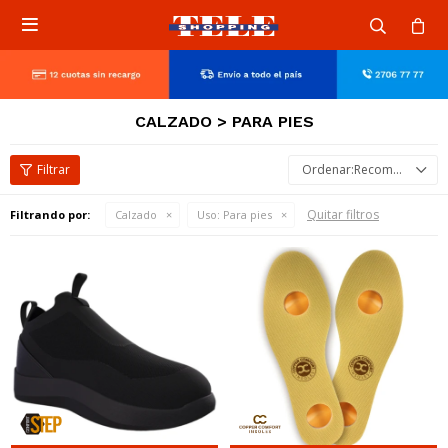

CALZADO > PARA PIES
Recomendados
Quitar filtros
Filtrando por:
Calzado
Uso:
Para pies