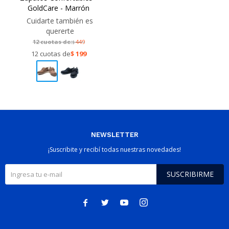
GoldCare - Marrón
Cuidarte también es
quererte
12 cuotas de:
449
$
12 cuotas de
$
199
NEWSLETTER
¡Suscribite y recibí todas nuestras novedades!
SUSCRIBIRME



