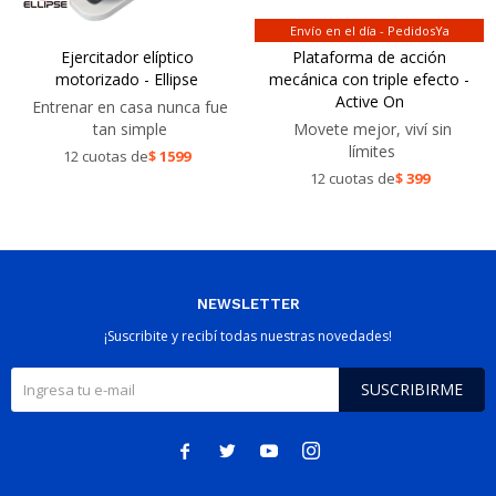
Envío en el día - PedidosYa
Ejercitador elíptico
Plataforma de acción
motorizado - Ellipse
mecánica con triple efecto -
Active On
Entrenar en casa nunca fue
tan simple
Movete mejor, viví sin
límites
12 cuotas de
$
1599
12 cuotas de
$
399
NEWSLETTER
¡Suscribite y recibí todas nuestras novedades!
SUSCRIBIRME



