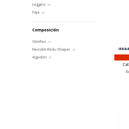
Leggins
(5)
Faja
(2)
Composición
Slimflex
(1)
Neoslim Redu Shaper
(3)
Algodón
(1)
Cal
R