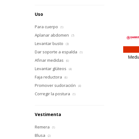
Uso
Para cuerpo
(1)
Aplanar abdomen
(7)
Levantar busto
(3)
Dar soporte a espalda
(1)
Medi
Afinar medidas
(6)
Levantar glúteos
(4)
Faja reductora
(6)
Promover sudoración
(4)
Corregir la postura
(1)
Vestimenta
Remera
(1)
Blusa
(2)