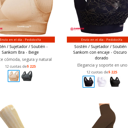
Envío en el día - PedidosYa
Envío en el día - PedidosYa
tén / Sujetador / Soutién -
Sostén / Sujetador / Soutién 
Sankom Bra - Beige
Sankom con encaje - Oscuro
dorado
te cómoda, segura y natural
Elegancia y soporte en uno
12 cuotas de
$
225
12 cuotas de
$
225