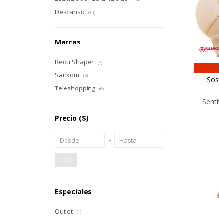
Descanso
(10)
Marcas
Redu Shaper
(3)
Sankom
(3)
Sos
Teleshopping
(6)
Senti
Precio
($)
OK
Especiales
Outlet
(1)