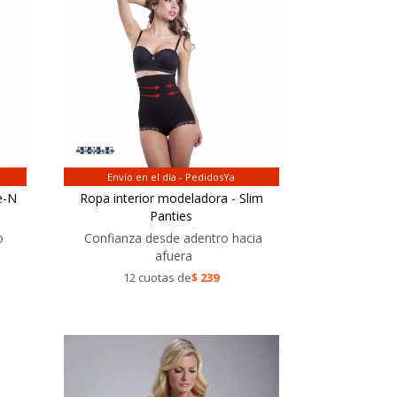
Envío en el día - PedidosYa
e-N
Ropa interior modeladora - Slim
Panties
o
Confianza desde adentro hacia
afuera
12 cuotas de
$
239