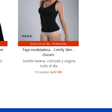
Envío en el día - PedidosYa
per
Faja modeladora - Comfy Slim -
Oscuro
lo
Sentite liviana, cómoda y segura
todo el día
12 cuotas de
$
165