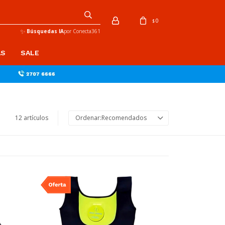
0
$
✨
Búsquedas IA
por Conecta361
AS
SALE
12 artículos
Recomendados