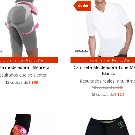
Envío en el día - PedidosYa
Envío en el día - PedidosYa
za modeladora - Slencera
Camiseta Moldeadora Tone M
- Blanco
esultados que se sienten
Resultados reales, a tu ritm
12 cuotas de
$
199
12 cuotas de:
249
$
12 cuotas de
$
124