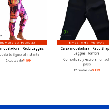
Envío en el día - PedidosYa
Envío en el día - PedidosYa
 modeladora - Redu Leggins
Calza modeladora - Redu Sha
Leggins Hombre
delá tu figura al instante
Comodidad y estilo en un so
12 cuotas de
$
199
paso
12 cuotas de
$
199