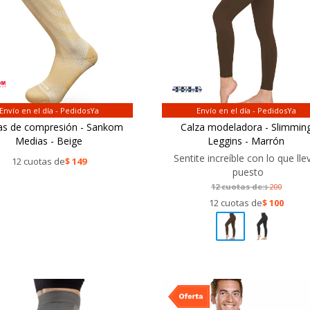
Envío en el día - PedidosYa
Envío en el día - PedidosYa
as de compresión - Sankom
Calza modeladora - Slimmin
Medias - Beige
Leggins - Marrón
Sentite increíble con lo que lle
12 cuotas de
$
149
puesto
12 cuotas de:
200
$
12 cuotas de
$
100