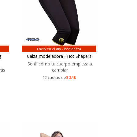
Envío en el día - PedidosYa
g
Calza modeladora - Hot Shapers
Sentí cómo tu cuerpo empieza a
vás
cambiar
12 cuotas de
$
248