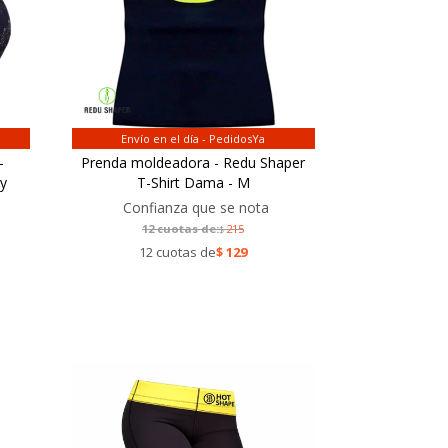
Envío en el día - PedidosYa
-
Prenda moldeadora - Redu Shaper
 y
T-Shirt Dama - M
Confianza que se nota
12 cuotas de:
215
$
12 cuotas de
$
129