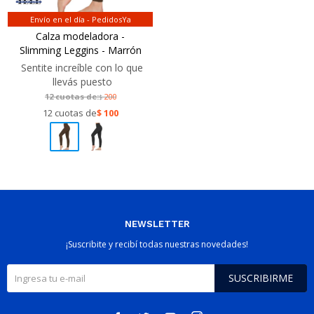
Envío en el día - PedidosYa
Calza modeladora -
Slimming Leggins - Marrón
Sentite increíble con lo que
llevás puesto
12 cuotas de:
200
$
12 cuotas de
$
100
NEWSLETTER
¡Suscribite y recibí todas nuestras novedades!
SUSCRIBIRME