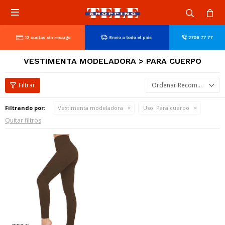

VESTIMENTA MODELADORA > PARA CUERPO
Recomendados
Filtrando por:
Vestimenta modeladora
Uso:
Para cuerpo
Quitar filtros