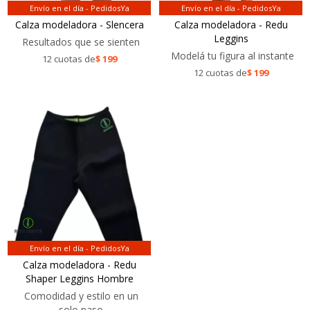
Envío en el día - PedidosYa
Envío en el día - PedidosYa
Calza modeladora - Slencera
Calza modeladora - Redu
Leggins
Resultados que se sienten
Modelá tu figura al instante
12 cuotas de
$
199
12 cuotas de
$
199
Envío en el día - PedidosYa
Calza modeladora - Redu
Shaper Leggins Hombre
Comodidad y estilo en un
solo paso