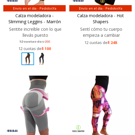
Envío en el día - PedidosYa
Envío en el día - PedidosYa
Calza modeladora -
Calza modeladora - Hot
Slimming Leggins - Marrón
Shapers
Sentite increíble con lo que
Sentí cómo tu cuerpo
llevás puesto
empieza a cambiar
12 cuotas de:
200
$
12 cuotas de
$
248
12 cuotas de
$
100