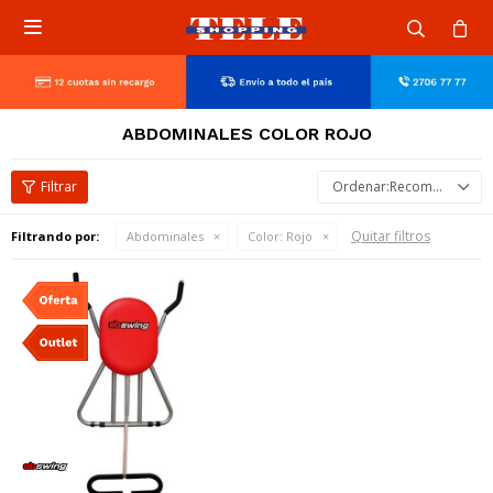

ABDOMINALES COLOR ROJO
Recomendados
Quitar filtros
Filtrando por:
Abdominales
Color:
Rojo