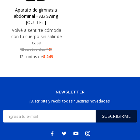
Aparato de gimnasia
abdominal - AB Swing
[OUTLET]
Volvé a sentirte cómoda
con tu cuerpo sin salir de
casa
12 cuotas de:
749
$
12 cuotas de
$
249
NEWSLETTER
¡Suscribite y recibí todas nuestras novedades!
SUSCRIBIRME



