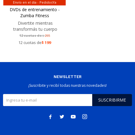
Envío en el día - PedidosYa
DVDs de entrenamiento -
Zumba Fitness
Divertite mientras
transformás tu cuerpo
12 cuotas de:
265
$
12 cuotas de
$
199
NEWSLETTER
¡Suscribite y recibí todas nuestras novedades!
SUSCRIBIRME



