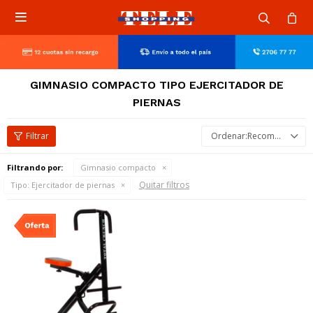

GIMNASIO COMPACTO TIPO EJERCITADOR DE
PIERNAS
Recomendados
Filtrando por:
Gimnasio compacto
Quitar filtros
Tipo:
Ejercitador de piernas