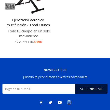
Ejercitador aeróbico
multifunción - Total Crunch
Todo tu cuerpo en un solo
movimiento
12 cuotas de
$
990
NEWSLETTER
¡Suscribite y recibí todas nuestras novedades!
SUSCRIBIRME



