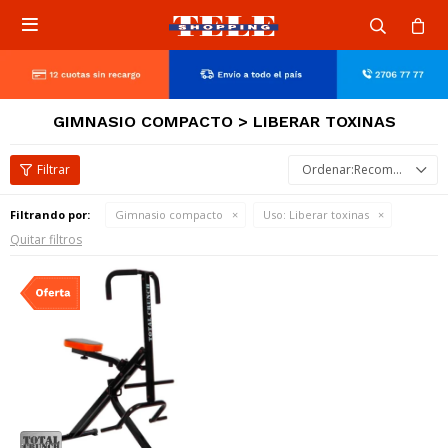

GIMNASIO COMPACTO > LIBERAR TOXINAS
Recomendados
Filtrando por:
Gimnasio compacto
Uso:
Liberar toxinas
Quitar filtros