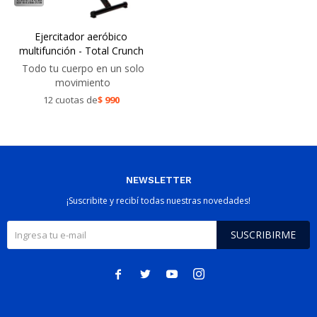
Ejercitador aeróbico
multifunción - Total Crunch
Todo tu cuerpo en un solo
movimiento
12 cuotas de
$
990
NEWSLETTER
¡Suscribite y recibí todas nuestras novedades!
SUSCRIBIRME



