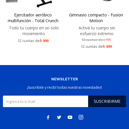
Ejercitador aeróbico
Gimnasio compacto - Fusion
multifunción - Total Crunch
Motion
Todo tu cuerpo en un solo
Activá tu cuerpo sin
movimiento
esfuerzo extremo
12 cuotas de:
999
12 cuotas de
$
990
$
12 cuotas de
$
499
NEWSLETTER
¡Suscribite y recibí todas nuestras novedades!
SUSCRIBIRME



