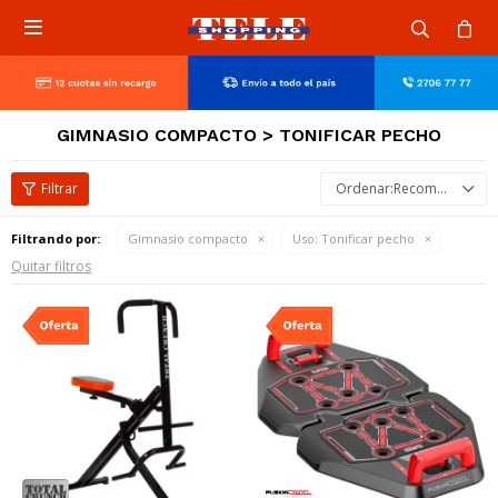

GIMNASIO COMPACTO > TONIFICAR PECHO
Recomendados
Filtrando por:
Gimnasio compacto
Uso:
Tonificar pecho
Quitar filtros