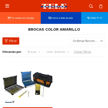

BROCAS COLOR AMARILLO
Recomendados
Quitar filtros
Filtrando por:
Brocas
Color:
Amarillo