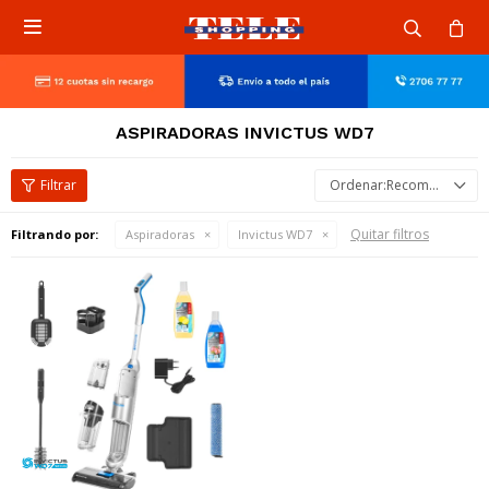

ASPIRADORAS INVICTUS WD7
Recomendados
Quitar filtros
Filtrando por:
Aspiradoras
Invictus WD7