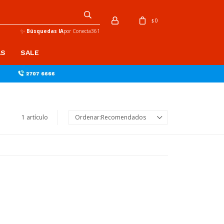
0
$
✨
Búsquedas IA
por Conecta361
AS
SALE
1 artículo
Recomendados