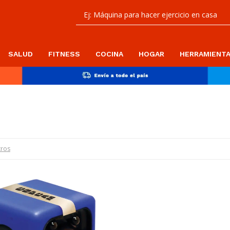
SALUD
FITNESS
COCINA
HOGAR
HERRAMIENT
tros