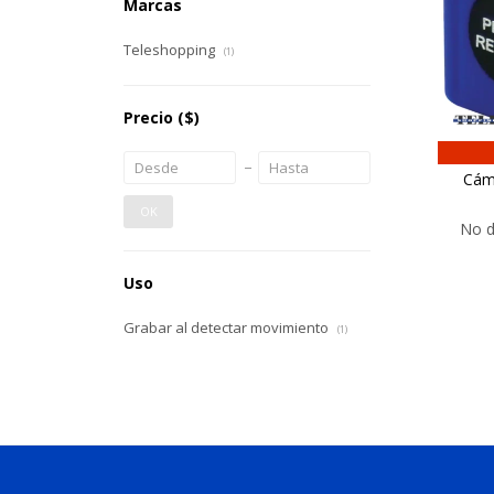
Marcas
Teleshopping
(1)
Precio
($)
Cáma
OK
No d
Uso
Grabar al detectar movimiento
(1)