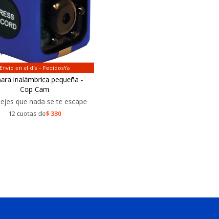
Envío en el día - PedidosYa
ra inalámbrica pequeña -
Cop Cam
ejes que nada se te escape
12 cuotas de
$
330