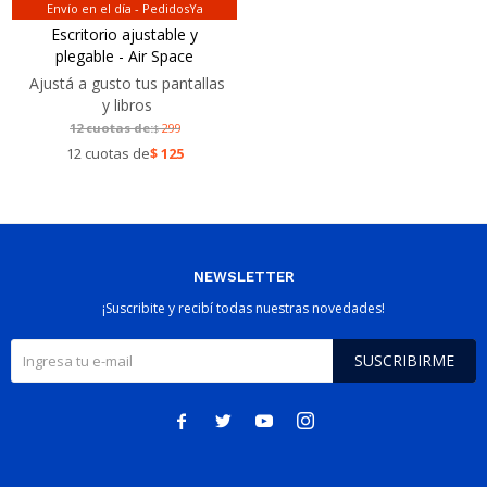
Envío en el día - PedidosYa
Escritorio ajustable y
plegable - Air Space
Ajustá a gusto tus pantallas
y libros
12 cuotas de:
299
$
12 cuotas de
$
125
NEWSLETTER
¡Suscribite y recibí todas nuestras novedades!
SUSCRIBIRME



