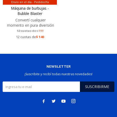
Envío en el día - PedidosYa
Máquina de burbujas -
Bubble Blaster
Convertí cualquier
momento en pura diversión
12 cuotas de:
199
$
12 cuotas de
$
140
NEWSLETTER
¡Suscribite y recibí todas nuestras novedades!
SUSCRIBIRME



