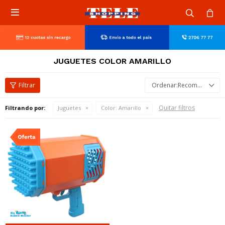

JUGUETES COLOR AMARILLO
Recomendados
Quitar filtros
Filtrando por:
Juguetes
Color:
Amarillo