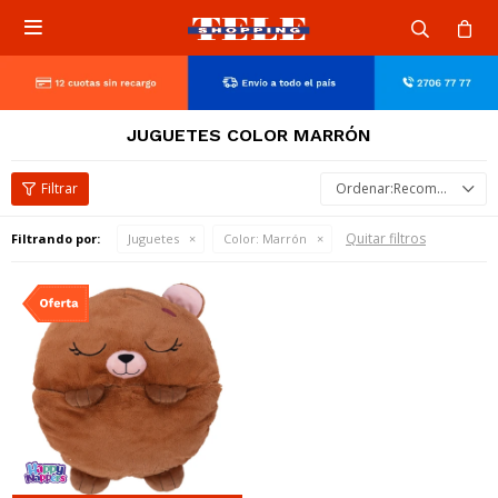

JUGUETES COLOR MARRÓN
Recomendados
Quitar filtros
Filtrando por:
Juguetes
Color:
Marrón