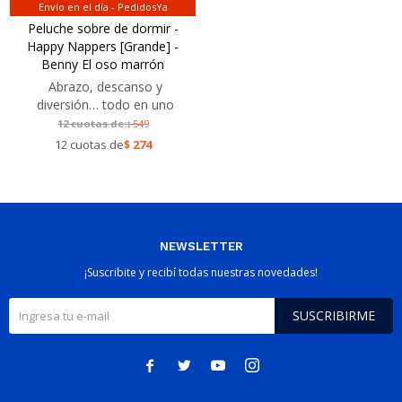
Envío en el día - PedidosYa
Peluche sobre de dormir -
Happy Nappers [Grande] -
Benny El oso marrón
Abrazo, descanso y
diversión… todo en uno
12 cuotas de:
549
$
12 cuotas de
$
274
NEWSLETTER
¡Suscribite y recibí todas nuestras novedades!
SUSCRIBIRME



