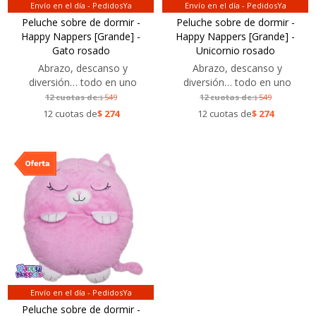
Envío en el día - PedidosYa
Envío en el día - PedidosYa
Peluche sobre de dormir -
Peluche sobre de dormir -
Happy Nappers [Grande] -
Happy Nappers [Grande] -
Gato rosado
Unicornio rosado
Abrazo, descanso y
Abrazo, descanso y
diversión… todo en uno
diversión… todo en uno
12 cuotas de:
549
12 cuotas de:
549
$
$
12 cuotas de
$
274
12 cuotas de
$
274
Envío en el día - PedidosYa
Peluche sobre de dormir -