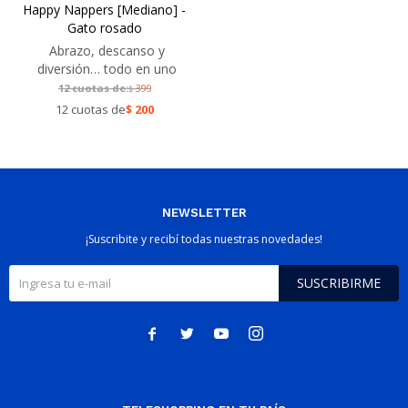
Happy Nappers [Mediano] -
Gato rosado
Abrazo, descanso y
diversión… todo en uno
12 cuotas de:
399
$
12 cuotas de
$
200
NEWSLETTER
¡Suscribite y recibí todas nuestras novedades!
SUSCRIBIRME



