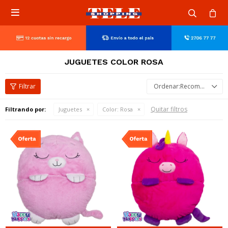

JUGUETES COLOR ROSA
Recomendados
Quitar filtros
Filtrando por:
Juguetes
Color:
Rosa