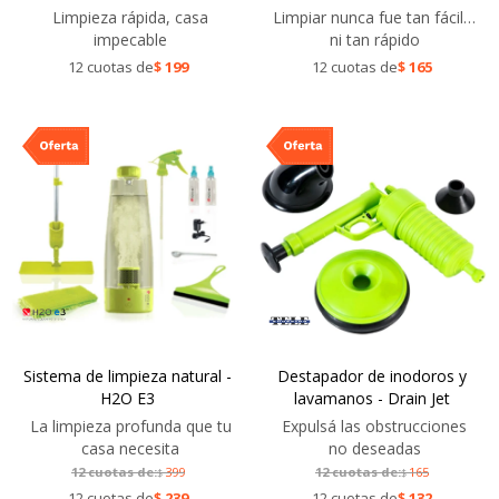
Limpieza rápida, casa
Limpiar nunca fue tan fácil…
impecable
ni tan rápido
12 cuotas de
$
199
12 cuotas de
$
165
Sistema de limpieza natural -
Destapador de inodoros y
H2O E3
lavamanos - Drain Jet
La limpieza profunda que tu
Expulsá las obstrucciones
casa necesita
no deseadas
12 cuotas de:
399
12 cuotas de:
165
$
$
12 cuotas de
$
239
12 cuotas de
$
132