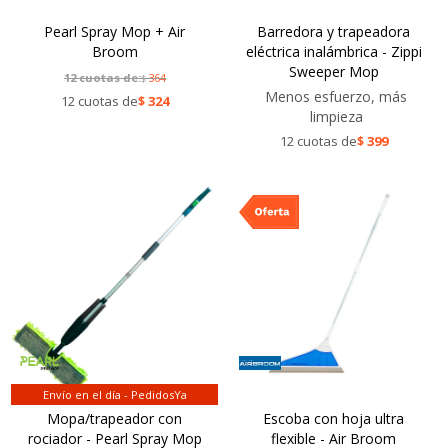
Pearl Spray Mop + Air
Barredora y trapeadora
Broom
eléctrica inalámbrica - Zippi
Sweeper Mop
12 cuotas de:
364
$
Menos esfuerzo, más
12 cuotas de
$
324
limpieza
12 cuotas de
$
399
Envío en el día - PedidosYa
Mopa/trapeador con
Escoba con hoja ultra
rociador - Pearl Spray Mop
flexible - Air Broom