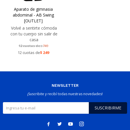
Aparato de gimnasia
abdominal - AB Swing
[OUTLET]
Volvé a sentirte cómoda
con tu cuerpo sin salir de
casa
12 cuotas de:
749
$
12 cuotas de
$
249
NEWSLETTER
¡Suscribite y recibí todas nuestras novedades!
SUSCRIBIRME



