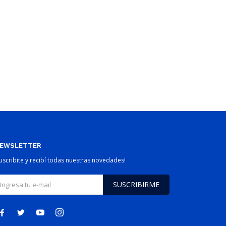
EWSLETTER
Suscribite y recibí todas nuestras novedades!
SUSCRIBIRME



