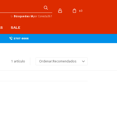
0
$
✨
Búsquedas IA
por Conecta361
AS
SALE
1 artículo
Recomendados