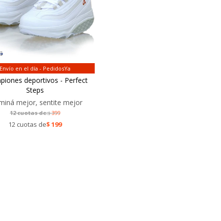
Envío en el día - PedidosYa
iones deportivos - Perfect
Steps
miná mejor, sentite mejor
12 cuotas de:
399
$
12 cuotas de
$
199