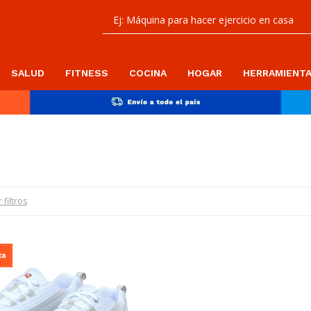
SALUD
FITNESS
COCINA
HOGAR
HERRAMIENT
 filtros