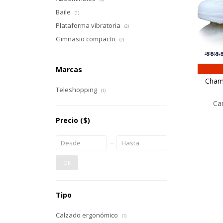
Baile
(1)
Plataforma vibratoria
(2)
Gimnasio compacto
(2)
Marcas
Champ
Teleshopping
(1)
Ca
Precio
($)
OK
Tipo
Calzado ergonómico
(1)