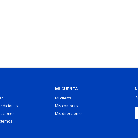
MI CUENTA
N
¡
ar
Mi cuenta
ondiciones
Mis compras
luciones
Mis direcciones
xternos