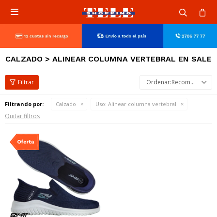

CALZADO > ALINEAR COLUMNA VERTEBRAL EN SALE
Recomendados
Filtrando por:
Calzado
Uso:
Alinear columna vertebral
Quitar filtros