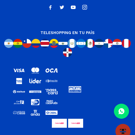




TELESHOPPING EN TU PAÍS