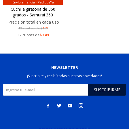
Envío en el día - PedidosYa
Cuchilla giratoria de 360
grados - Samurai 360
Precisión total en cada uso
12 cuotas de:
199
$
12 cuotas de
$
149
NEWSLETTER
¡Suscribite y recibí todas nuestras novedades!
SUSCRIBIRME



