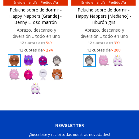
Envío en el día - PedidosYa
Envío en el día - PedidosYa
Peluche sobre de dormir -
Peluche sobre de dormir -
Happy Nappers [Grande] -
Happy Nappers [Mediano] -
Benny El oso marrón
Tiburón gris
Abrazo, descanso y
Abrazo, descanso y
diversión… todo en uno
diversión… todo en uno
12 cuotas de:
549
12 cuotas de:
399
$
$
12 cuotas de
$
274
12 cuotas de
$
200
NEWSLETTER
¡Suscribite y recibí todas nuestras novedades!