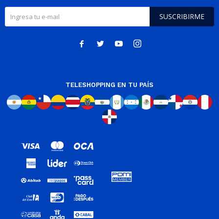
SUSCRIBIRME




TELESHOPPING EN TU PAÍS