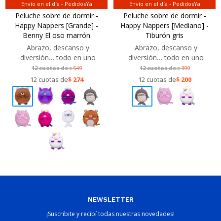
Envío en el día - PedidosYa
Envío en el día - PedidosYa
Peluche sobre de dormir -
Peluche sobre de dormir -
Happy Nappers [Grande] -
Happy Nappers [Mediano] -
Benny El oso marrón
Tiburón gris
Abrazo, descanso y
Abrazo, descanso y
diversión… todo en uno
diversión… todo en uno
12 cuotas de:
549
12 cuotas de:
399
$
$
12 cuotas de
$
274
12 cuotas de
$
200
NEWSLETTER
¡Suscribite y recibí todas nuestras novedades!