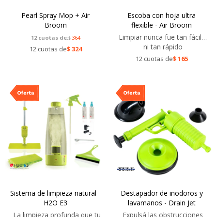
Pearl Spray Mop + Air
Escoba con hoja ultra
Broom
flexible - Air Broom
Limpiar nunca fue tan fácil…
12 cuotas de:
364
$
ni tan rápido
12 cuotas de
$
324
12 cuotas de
$
165
Sistema de limpieza natural -
Destapador de inodoros y
H2O E3
lavamanos - Drain Jet
La limpieza profunda que tu
Expulsá las obstrucciones