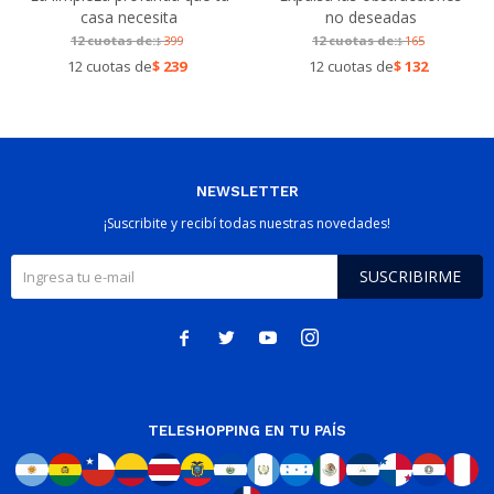
casa necesita
no deseadas
12 cuotas de:
399
12 cuotas de:
165
$
$
12 cuotas de
$
239
12 cuotas de
$
132
NEWSLETTER
¡Suscribite y recibí todas nuestras novedades!
SUSCRIBIRME




TELESHOPPING EN TU PAÍS