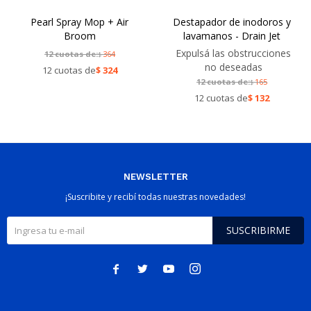
Pearl Spray Mop + Air
Destapador de inodoros y
Broom
lavamanos - Drain Jet
Expulsá las obstrucciones
12 cuotas de:
364
$
no deseadas
12 cuotas de
$
324
12 cuotas de:
165
$
12 cuotas de
$
132
NEWSLETTER
¡Suscribite y recibí todas nuestras novedades!
SUSCRIBIRME



