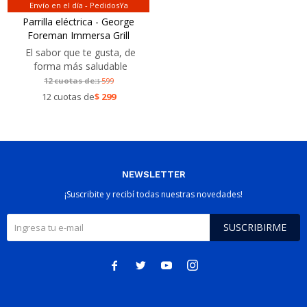
Envío en el día - PedidosYa
Parrilla eléctrica - George
Foreman Immersa Grill
El sabor que te gusta, de
forma más saludable
12 cuotas de:
599
$
12 cuotas de
$
299
NEWSLETTER
¡Suscribite y recibí todas nuestras novedades!
SUSCRIBIRME



