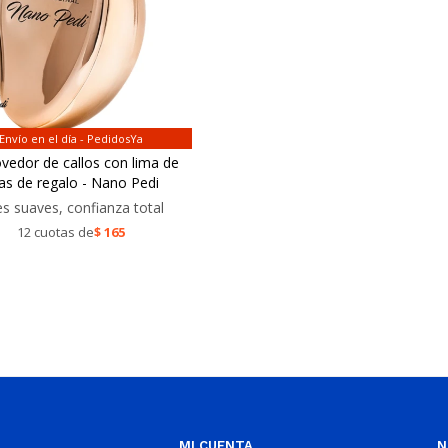
Envío en el día - PedidosYa
edor de callos con lima de
as de regalo - Nano Pedi
es suaves, confianza total
12 cuotas de
$
165
MI CUENTA
N