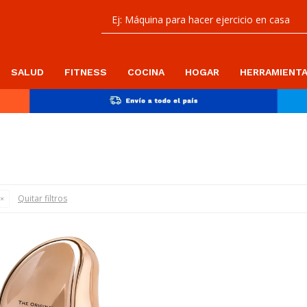
SALUD
FITNESS
COCINA
HOGAR
HERRAMIENT
Quitar filtros