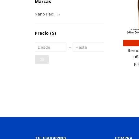
Marcas
Nano Pedi
(1)
Precio
($)
Remov
uñ
OK
Pi
TELESHOPPING
COMPRA