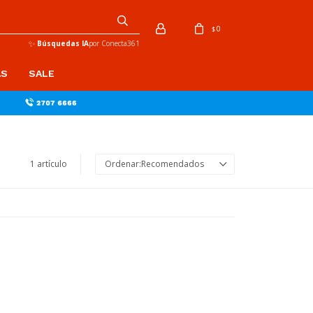
0
$
✨
Búsquedas IA
por Conecta361
AS
SALE
1 artículo
Recomendados