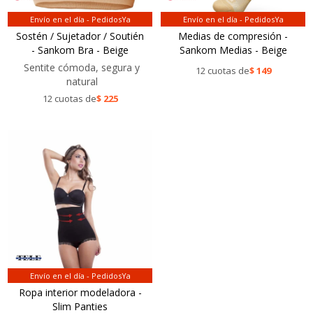
Envío en el día - PedidosYa
Envío en el día - PedidosYa
Sostén / Sujetador / Soutién
Medias de compresión -
- Sankom Bra - Beige
Sankom Medias - Beige
Sentite cómoda, segura y
12 cuotas de
$
149
natural
12 cuotas de
$
225
Envío en el día - PedidosYa
Ropa interior modeladora -
Slim Panties