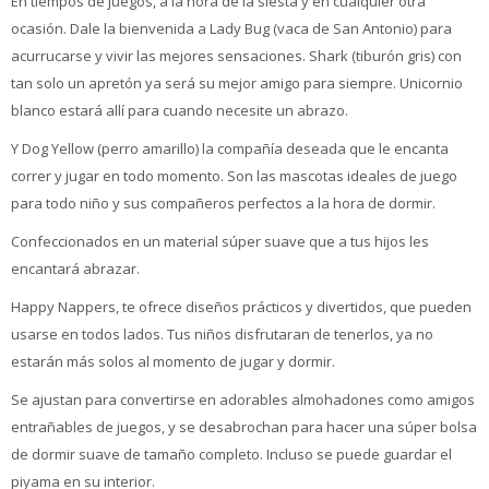
En tiempos de juegos, a la hora de la siesta y en cualquier otra
ocasión. Dale la bienvenida a Lady Bug (vaca de San Antonio) para
acurrucarse y vivir las mejores sensaciones. Shark (tiburón gris) con
tan solo un apretón ya será su mejor amigo para siempre. Unicornio
blanco estará allí para cuando necesite un abrazo.
Y Dog Yellow (perro amarillo) la compañía deseada que le encanta
correr y jugar en todo momento. Son las mascotas ideales de juego
para todo niño y sus compañeros perfectos a la hora de dormir.
Confeccionados en un material súper suave que a tus hijos les
encantará abrazar.
Happy Nappers, te ofrece diseños prácticos y divertidos, que pueden
usarse en todos lados. Tus niños disfrutaran de tenerlos, ya no
estarán más solos al momento de jugar y dormir.
Se ajustan para convertirse en adorables almohadones como amigos
entrañables de juegos, y se desabrochan para hacer una súper bolsa
de dormir suave de tamaño completo. Incluso se puede guardar el
piyama en su interior.