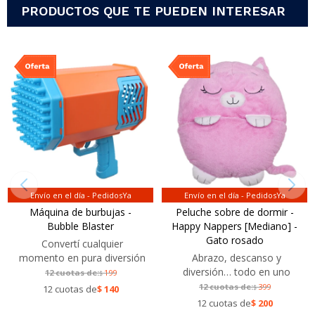
PRODUCTOS QUE TE PUEDEN INTERESAR
Envío en el día - PedidosYa
Envío en el día - PedidosYa
Máquina de burbujas -
Peluche sobre de dormir -
Bubble Blaster
Happy Nappers [Mediano] -
Gato rosado
Convertí cualquier
momento en pura diversión
Abrazo, descanso y
diversión… todo en uno
12 cuotas de:
199
$
12 cuotas de:
399
12 cuotas de
$
140
$
12 cuotas de
$
200