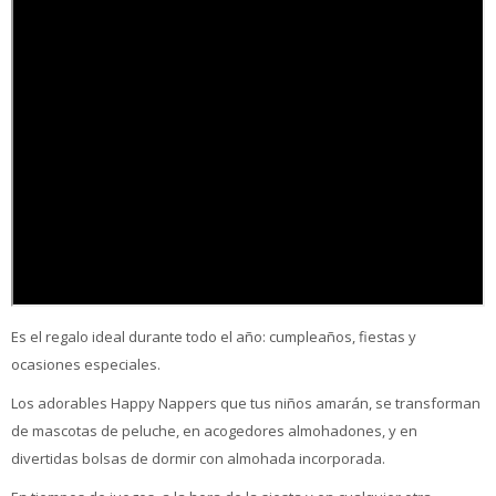
Es el regalo ideal durante todo el año: cumpleaños, fiestas y
ocasiones especiales.
Los adorables Happy Nappers que tus niños amarán, se transforman
de mascotas de peluche, en acogedores almohadones, y en
divertidas bolsas de dormir con almohada incorporada.