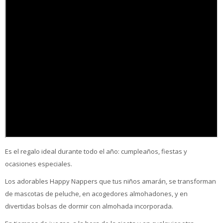
Es el regalo ideal durante todo el año: cumpleaños, fiestas y
ocasiones especiales.
Los adorables Happy Nappers que tus niños amarán, se transforman
de mascotas de peluche, en acogedores almohadones, y en
divertidas bolsas de dormir con almohada incorporada.