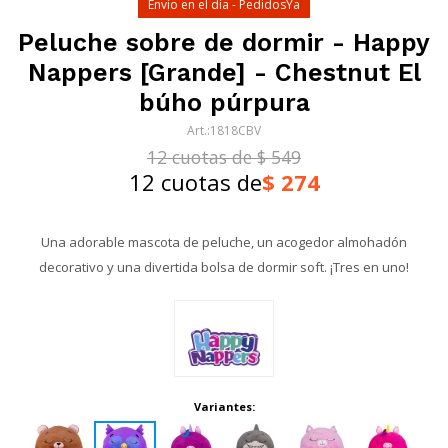
Envío en el día - PedidosYa
Peluche sobre de dormir - Happy
Nappers [Grande] - Chestnut El
búho púrpura
1818CBV
12 cuotas de $ 549
12 cuotas de
$
274
Una adorable mascota de peluche, un acogedor almohadón
decorativo y una divertida bolsa de dormir soft. ¡Tres en uno!
Variantes: