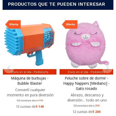
PRODUCTOS QUE TE PUEDEN INTERESAR
Envío en el día - PedidosYa
Envío en el día - PedidosYa
Máquina de burbujas -
Peluche sobre de dormir -
Bubble Blaster
Happy Nappers [Mediano] -
Gato rosado
Convertí cualquier
momento en pura diversión
Abrazo, descanso y
diversión… todo en uno
12 cuotas de:
199
$
12 cuotas de:
399
12 cuotas de
$
140
$
12 cuotas de
$
200