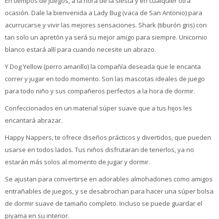
En tiempos de juegos, a la hora de la siesta y en cualquier otra
ocasión. Dale la bienvenida a Lady Bug (vaca de San Antonio) para
acurrucarse y vivir las mejores sensaciones. Shark (tiburón gris) con
tan solo un apretón ya será su mejor amigo para siempre. Unicornio
blanco estará allí para cuando necesite un abrazo.
Y Dog Yellow (perro amarillo) la compañía deseada que le encanta
correr y jugar en todo momento. Son las mascotas ideales de juego
para todo niño y sus compañeros perfectos a la hora de dormir.
Confeccionados en un material súper suave que a tus hijos les
encantará abrazar.
Happy Nappers, te ofrece diseños prácticos y divertidos, que pueden
usarse en todos lados. Tus niños disfrutaran de tenerlos, ya no
estarán más solos al momento de jugar y dormir.
Se ajustan para convertirse en adorables almohadones como amigos
entrañables de juegos, y se desabrochan para hacer una súper bolsa
de dormir suave de tamaño completo. Incluso se puede guardar el
piyama en su interior.