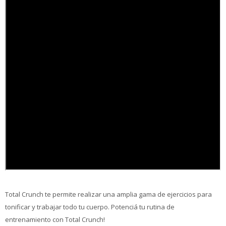
Total Crunch te permite realizar una amplia gama de ejercicios para
tonificar y trabajar todo tu cuerpo. Potenciá tu rutina de
entrenamiento con Total Crunch!