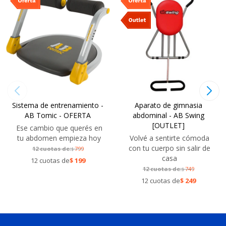
Sistema de entrenamiento -
Aparato de gimnasia
AB Tomic - OFERTA
abdominal - AB Swing
[OUTLET]
Ese cambio que querés en
tu abdomen empieza hoy
Volvé a sentirte cómoda
con tu cuerpo sin salir de
12 cuotas de:
799
$
casa
12 cuotas de
$
199
12 cuotas de:
749
$
12 cuotas de
$
249