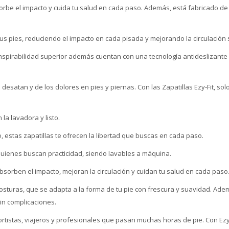
rbe el impacto y cuida tu salud en cada paso. Además, está fabricado de u
us pies, reduciendo el impacto en cada pisada y mejorando la circulación
anspirabilidad superior además cuentan con una tecnología antideslizante
satan y de los dolores en pies y piernas. Con las Zapatillas Ezy-Fit, solo
la lavadora y listo.
 estas zapatillas te ofrecen la libertad que buscas en cada paso.
ienes buscan practicidad, siendo lavables a máquina.
bsorben el impacto, mejoran la circulación y cuidan tu salud en cada paso
n costuras, que se adapta a la forma de tu pie con frescura y suavidad. Ade
in complicaciones.
stas, viajeros y profesionales que pasan muchas horas de pie. Con Ezy-Fi