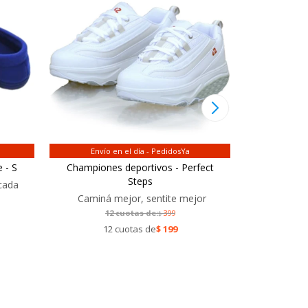
Envío en el día - PedidosYa
Envío
 - S
Championes deportivos - Perfect
Zapatos Co
Steps
cada
Caminá mejor, sentite mejor
Cuidart
12 cuotas de:
399
1
$
12 cuotas de
$
199
12