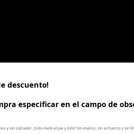
de descuento!
pra especificar en el campo de obser
nes y sin calzador. ¡Solo meté el pie y listo! Sin manos, sin esfuerzo y sin l