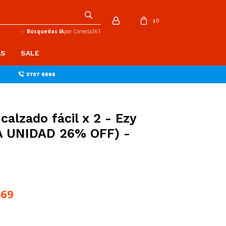
0
$
✨
Búsquedas IA
por Conecta361
AS
SALE
 calzado fácil x 2 - Ezy
A UNIDAD 26% OFF) -
469