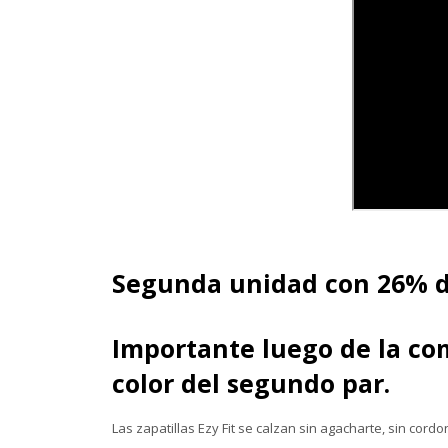
Segunda unidad con 26% 
Importante luego de la com
color del segundo par.
Las zapatillas Ezy Fit se calzan sin agacharte, sin cordo