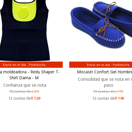
Envío en el día - PedidosYa
Envío en el día - PedidosYa
a moldeadora - Redu Shaper T-
Mocasín Confort Gel Hombre
Shirt Dama - M
Comodidad que se nota en 
Confianza que se nota
paso
12 cuotas de:
215
12 cuotas de:
199
$
$
12 cuotas de
$
129
12 cuotas de
$
140