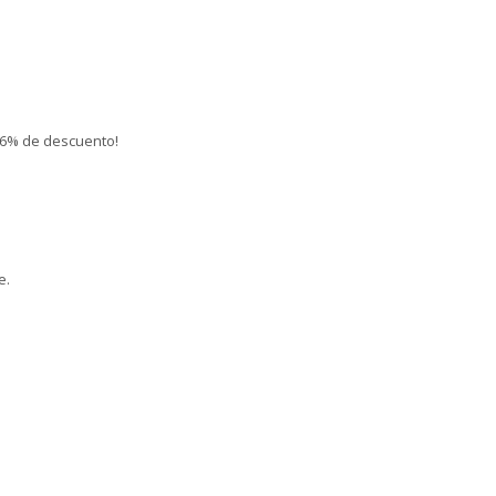
 26% de descuento!
e.