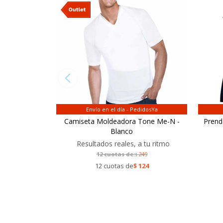
Envío en el día - PedidosYa
Camiseta Moldeadora Tone Me-N -
Prend
Blanco
Resultados reales, a tu ritmo
12 cuotas de:
249
$
12 cuotas de
$
124