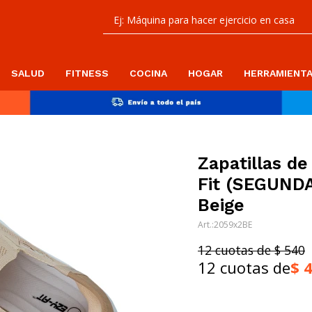
SALUD
FITNESS
COCINA
HOGAR
HERRAMIENT
Zapatillas de
Fit (SEGUND
Beige
2059x2BE
12 cuotas de $ 540
12 cuotas de
$