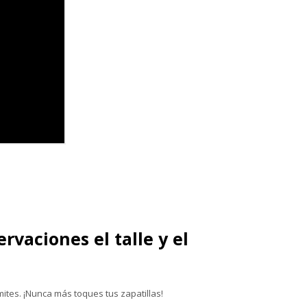
vaciones el talle y el
ímites. ¡Nunca más toques tus zapatillas!