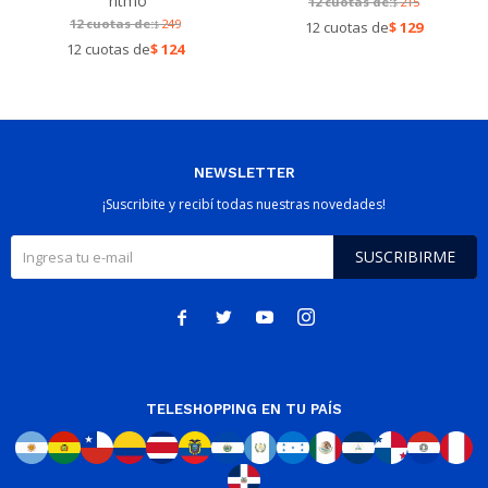
ritmo
12 cuotas de:
215
$
12 cuotas de:
249
$
12 cuotas de
$
129
12 cuotas de
$
124
NEWSLETTER
¡Suscribite y recibí todas nuestras novedades!
SUSCRIBIRME




TELESHOPPING EN TU PAÍS