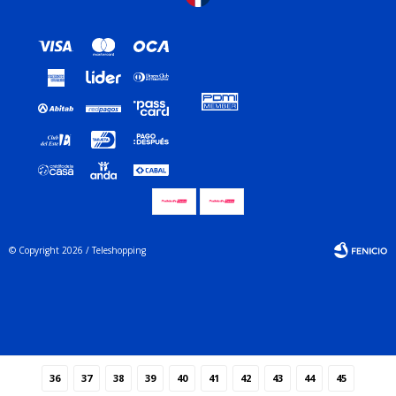
© Copyright 2026 / Teleshopping
Fenicio
36
37
38
39
40
41
42
43
44
45