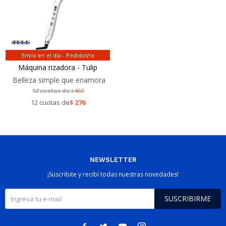
Envío en el día - PedidosYa
Máquina rizadora - Tulip
Belleza simple que enamora
12 cuotas de:
460
$
12 cuotas de
$
276
NEWSLETTER
¡Suscribite y recibí todas nuestras novedades!
SUSCRIBIRME