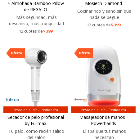
+ Almohada Bamboo Pillow
Mosiech Diamond
de REGALO
Cocinar rico y sano sin que
Más seguridad, más
nada se pegue
descanso, más tranquilidad
12 cuotas de
$
399
12 cuotas de
$
399
Envío en el día - PedidosYa
Envío en el día - PedidosYa
Secador de pelo profesional
Masajeador de manos -
by Fullmax
Powerhands
Tu pelo, como recién salido
El spa que tus manos
del salón
necesitan