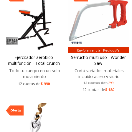
Envío en el día - PedidosYa
Ejercitador aeróbico
Serrucho multi uso - Wonder
multifunción - Total Crunch
Saw
Todo tu cuerpo en un solo
Cortá variados materiales
movimiento
incluído acero y vidrio
12 cuotas de:
299
12 cuotas de
$
990
$
12 cuotas de
$
180