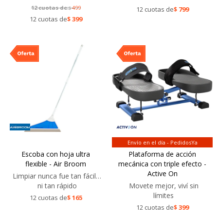
12 cuotas de:
499
$
12 cuotas de
$
799
12 cuotas de
$
399
Envío en el día - PedidosYa
Escoba con hoja ultra
Plataforma de acción
flexible - Air Broom
mecánica con triple efecto -
Active On
Limpiar nunca fue tan fácil…
ni tan rápido
Movete mejor, viví sin
límites
12 cuotas de
$
165
12 cuotas de
$
399