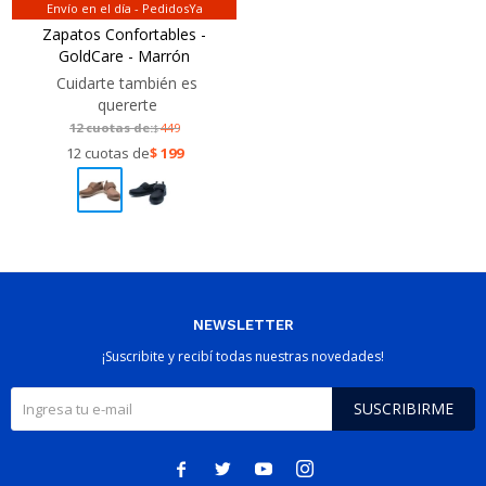
Envío en el día - PedidosYa
Zapatos Confortables -
GoldCare - Marrón
Cuidarte también es
quererte
12 cuotas de:
449
$
12 cuotas de
$
199
NEWSLETTER
¡Suscribite y recibí todas nuestras novedades!
SUSCRIBIRME



