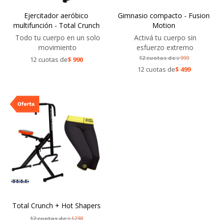
Ejercitador aeróbico
Gimnasio compacto - Fusion
multifunción - Total Crunch
Motion
Todo tu cuerpo en un solo
Activá tu cuerpo sin
movimiento
esfuerzo extremo
12 cuotas de:
999
12 cuotas de
$
990
$
12 cuotas de
$
499
Total Crunch + Hot Shapers
12 cuotas de:
1238
$