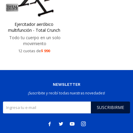
Ejercitador aeróbico
multifunción - Total Crunch
Todo tu cuerpo en un solo
movimiento
12 cuotas de
$
990
NEWSLETTER
¡Suscribite y recibí todas nuestras novedades!
SUSCRIBIRME



