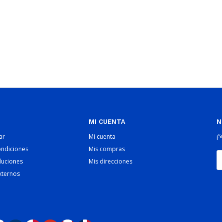
MI CUENTA
N
¡
ar
Mi cuenta
ondiciones
Mis compras
luciones
Mis direcciones
xternos