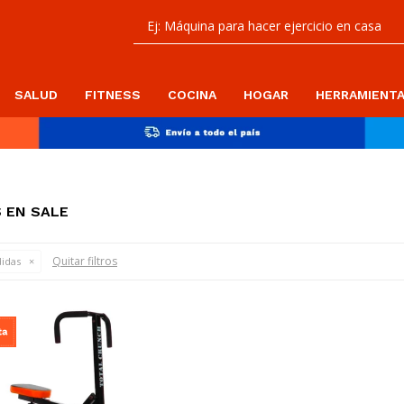
SALUD
FITNESS
COCINA
HOGAR
HERRAMIENT
 EN SALE
Quitar filtros
idas