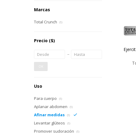
Marcas
Total Crunch
(1)
Precio
($)
Ejerci
T
OK
Uso
Para cuerpo
(1)
Aplanar abdomen
(1)
Afinar medidas
(1)
Levantar glúteos
(1)
Promover sudoración
(1)