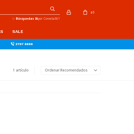
0
$
✨
Búsquedas IA
por Conecta361
AS
SALE
1 artículo
Recomendados