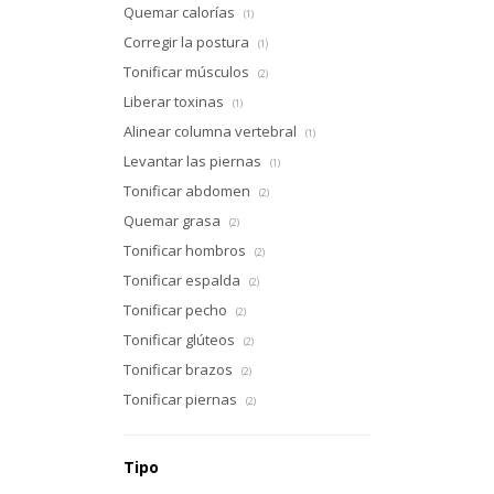
Quemar calorías
(1)
Corregir la postura
(1)
Tonificar músculos
(2)
Liberar toxinas
(1)
Alinear columna vertebral
(1)
Levantar las piernas
(1)
Tonificar abdomen
(2)
Quemar grasa
(2)
Tonificar hombros
(2)
Tonificar espalda
(2)
Tonificar pecho
(2)
Tonificar glúteos
(2)
Tonificar brazos
(2)
Tonificar piernas
(2)
Tipo