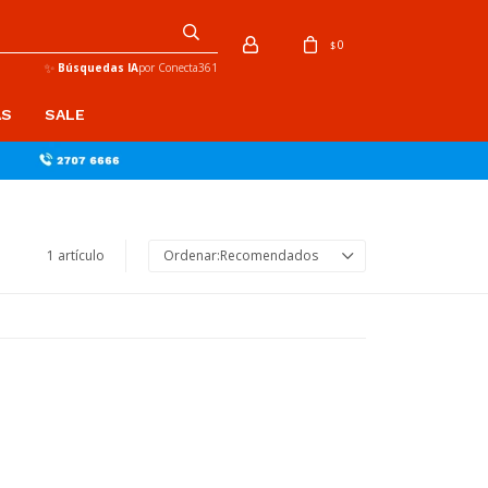
0
$
✨
Búsquedas IA
por Conecta361
AS
SALE
1 artículo
Recomendados