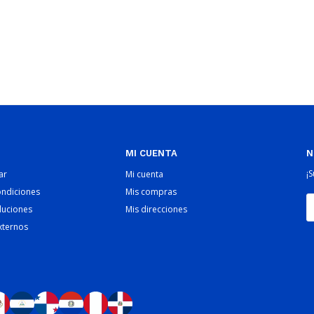
MI CUENTA
N
¡
ar
Mi cuenta
ondiciones
Mis compras
luciones
Mis direcciones
xternos