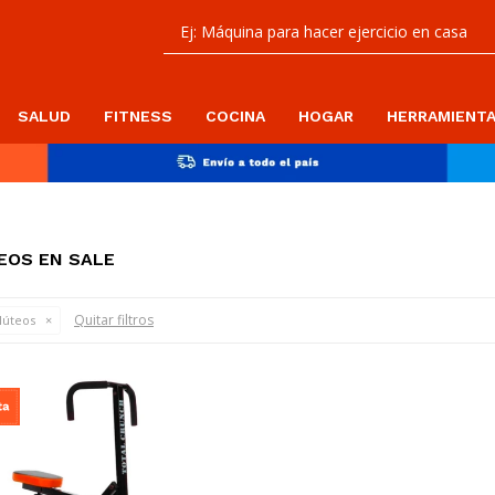
SALUD
FITNESS
COCINA
HOGAR
HERRAMIENT
EOS EN SALE
Quitar filtros
lúteos