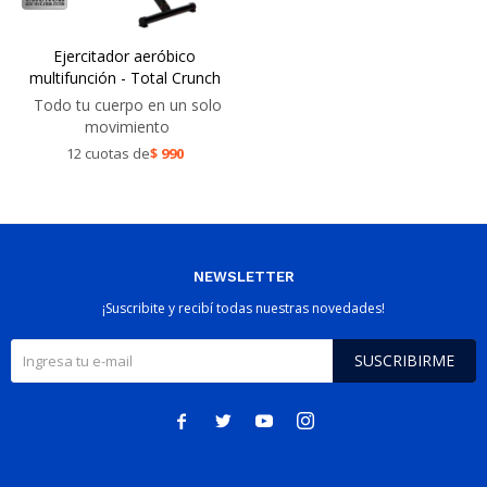
Ejercitador aeróbico
multifunción - Total Crunch
Todo tu cuerpo en un solo
movimiento
12 cuotas de
$
990
NEWSLETTER
¡Suscribite y recibí todas nuestras novedades!
SUSCRIBIRME



