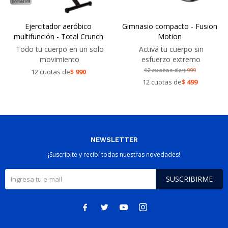
Ejercitador aeróbico
Gimnasio compacto - Fusion
multifunción - Total Crunch
Motion
Todo tu cuerpo en un solo
Activá tu cuerpo sin
movimiento
esfuerzo extremo
12 cuotas de:
999
12 cuotas de
$
990
$
12 cuotas de
$
499
NEWSLETTER
¡Suscribite y recibí todas nuestras novedades!
SUSCRIBIRME



