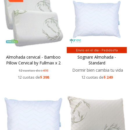
Envío en el día - PedidosYa
Almohada cervical - Bamboo
Sognare Almohada -
Pillow Cervical by Fullmax x 2
Standard
Dormir bien cambia tu vida
12 cuotas de:
498
$
12 cuotas de
$
398
12 cuotas de
$
249