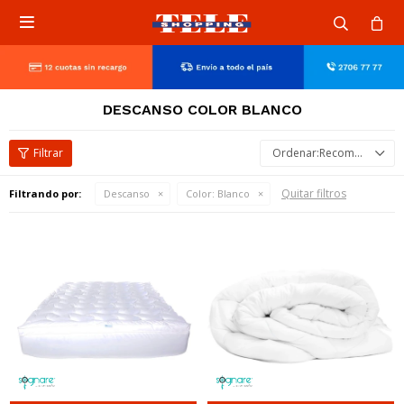

DESCANSO COLOR BLANCO
Recomendados
Quitar filtros
Filtrando por:
Descanso
Color:
Blanco