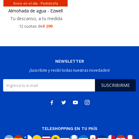
Envío en el día - PedidosYa
Almohada de agua - Ezwell
Tu descanso, a tu medida
12 cuotas de
$
299
NEWSLETTER
¡Suscribite y recibí todas nuestras novedades!
SUSCRIBIRME




TELESHOPPING EN TU PAÍS