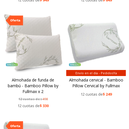
12 cuotas de
$
949
12 cuotas de
$
649
Envío en el día - PedidosYa
Almohada de funda de
Almohada cervical - Bamboo
bambú - Bamboo Pillow by
Pillow Cervical by Fullmax
Fullmax x 2
12 cuotas de
$
249
12 cuotas de:
498
$
12 cuotas de
$
330