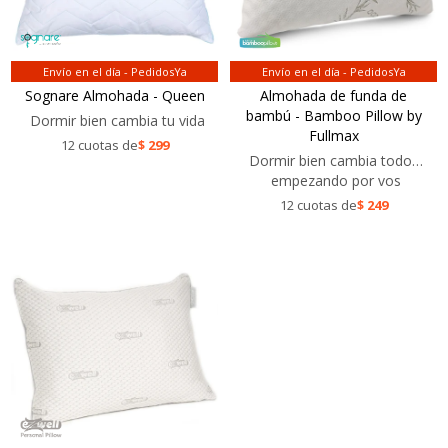
Envío en el día - PedidosYa
Envío en el día - PedidosYa
Sognare Almohada - Queen
Almohada de funda de
bambú - Bamboo Pillow by
Dormir bien cambia tu vida
Fullmax
12 cuotas de
$
299
Dormir bien cambia todo…
empezando por vos
12 cuotas de
$
249